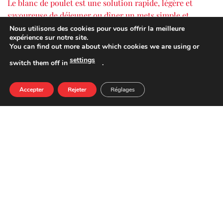
Le blanc de poulet est une solution rapide, légère et
savoureuse de déjeuner ou dîner un mets simple et
nutritif lorsque nous n’avons pas le temps de cuisiner.
Nous utilisons des cookies pour vous offrir la meilleure
expérience sur notre site.
You can find out more about which cookies we are using or
settings
switch them off in
.
VALEURS NUTRITIONNELLES POUR 100 G
QUANTITÉ
VALEUR ÉNERGÉTIQUE
115 kcal
Accepter
Rejeter
Réglages
LIPIDES
2,0 g
DESQUELS SATURÉS
0,8 g
GLUCIDES
7,0 g
DESQUELS SUCRES
1,5 g
PROTÉINES
11,0 g
SEL
2,6 g