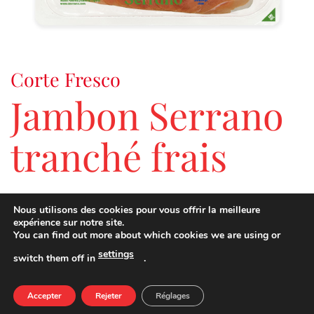
Corte Fresco
Jambon Serrano
tranché frais
Le goût du jambon Serrano fraîchement tranché.
Nous utilisons des cookies pour vous offrir la meilleure
expérience sur notre site.
You can find out more about which cookies we are using or
settings
switch them off in
.
VALEURS NUTRITIONNELLES POUR 100 G
QUANTITÉ
VALEUR ÉNERGÉTIQUE
221 kcal
Accepter
Rejeter
Réglages
LIPIDES
12,0 g