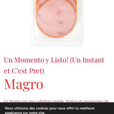
Un Momento y Listo! (Un Instant
et C’est Pret)
Magro
Le Magro est une solution rapide, légère et savoureuse de
déjeuner ou dîner un mets simple et nutritif lorsque nous
Nous utilisons des cookies pour vous offrir la meilleure
expérience sur notre site.
n’avons pas le temps de cuisiner.