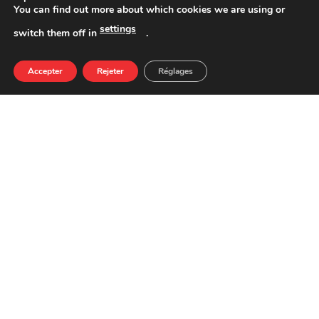
You can find out more about which cookies we are using or
settings
switch them off in
.
VALEURS NUTRITIONNELLES POUR 100 G
QUANTITÉ
Accepter
Rejeter
Réglages
VALEUR ÉNERGÉTIQUE
115 kcal
LIPIDES
3,01 g
DESQUELS SATURÉS
1,3 g
GLUCIDES
11,0 g
DESQUELS SUCRES
1,9 g
PROTÉINES
10,0 g
SEL
2,5 g