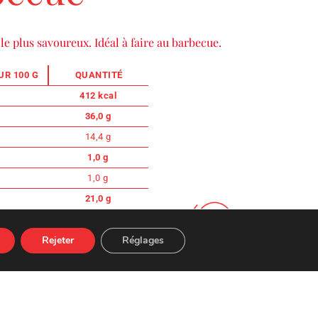
le plus savoureux. Idéal à faire au barbecue.
R 100 G
QUANTITÉ
412 kcal
36,0 g
14,4 g
1,0 g
1,0 g
21,0 g
3,6 g
Rejeter
Réglages