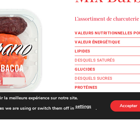
L’assortiment de charcuterie 
VALEURS NUTRITIONNELLES POU
VALEUR ÉNERGÉTIQUE
LIPIDES
DESQUELS SATURÉS
GLUCIDES
DESQUELS SUCRES
PROTÉINES
SEL
r la meilleure expérience sur notre site.
Accepter
settings
es we are using or switch them off in
.