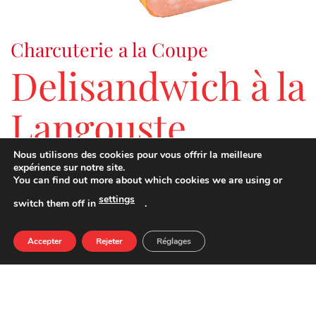
Charcuterie a la Coupe
Delisandwich à la
Langouste
Nous utilisons des cookies pour vous offrir la meilleure
expérience sur notre site.
Une alternative à la charcuterie traditionnelle de par son
You can find out more about which cookies we are using or
originalité, son exotisme et le plaisir gustatif ainsi que les
settings
switch them off in
.
combinaisons de consommation qu’elle offre.
Accepter
Rejeter
Réglages
VALEURS NUTRITIONNELLES POUR 100 G
QUANTITÉ