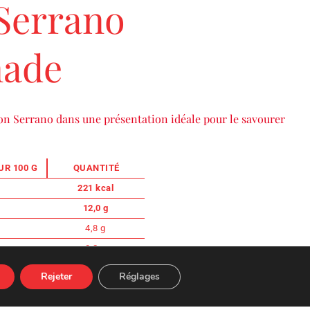
Serrano
nade
on Serrano dans une présentation idéale pour le savourer
R 100 G
QUANTITÉ
221 kcal
12,0 g
4,8 g
0,2 g
0,2 g
Rejeter
Réglages
28,0 g
5,0 g