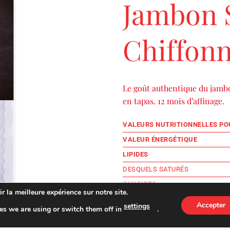
Jambon 
Chiffon
Le goût authentique du jamb
en tapas. 12 mois d’affinage.
VALEURS NUTRITIONNELLES POU
VALEUR ÉNERGÉTIQUE
LIPIDES
DESQUELS SATURÉS
GLUCIDES
r la meilleure expérience sur notre site.
DESQUELS SUCRES
Accepter
settings
es we are using or switch them off in
.
PROTÉINES
SEL