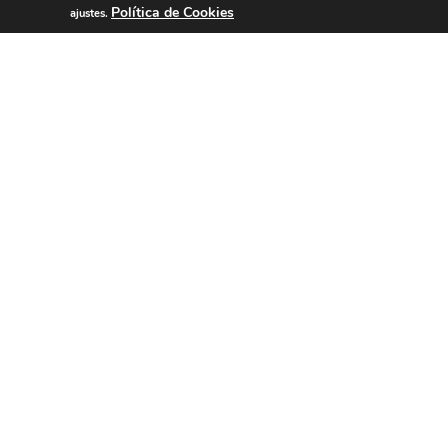
Política de Cookies
ajustes.
Pásate a
¡SÍ
Serrano y