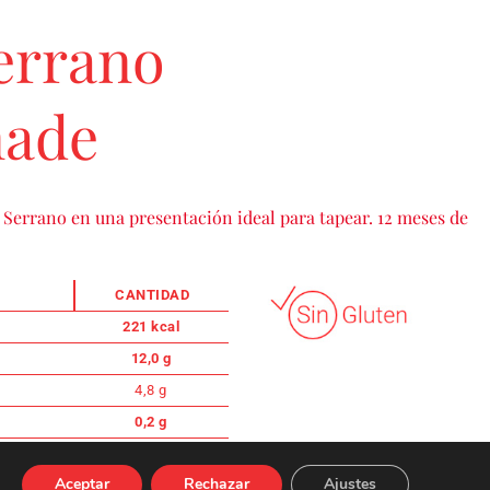
errano
nade
 Serrano en una presentación ideal para tapear. 12 meses de
CANTIDAD
221 kcal
12,0 g
4,8 g
0,2 g
0,2 g
Aceptar
Rechazar
Ajustes
28,0 g