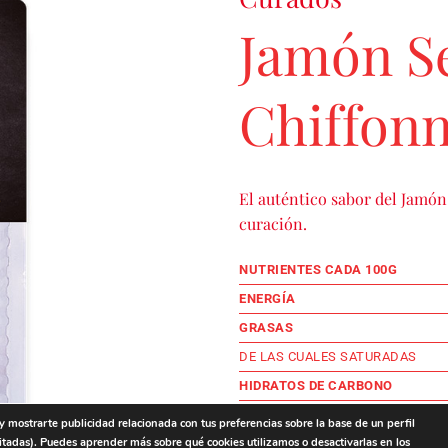
Jamón S
Chiffon
El auténtico sabor del Jamón
curación.
NUTRIENTES CADA 100G
ENERGÍA
GRASAS
DE LAS CUALES SATURADAS
HIDRATOS DE CARBONO
DE LOS CUALES AZÚCARES
 y mostrarte publicidad relacionada con tus preferencias sobre la base de un perfil
itadas). Puedes aprender más sobre qué cookies utilizamos o desactivarlas en los
PROTEÍNAS