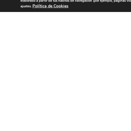
elaborado a partir de tus hábitos de navegación (por ejemplo, páginas vis
Política de Cookies
ajustes.
Pásate a
¡SÍ
Serrano y