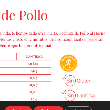
de Pollo
la vida, le hemos dado otra vuelta. Pechuga de Pollo al Horno
teínas y listo en 2 minutos. Una solución fácil de preparar,
elente aportación nutricional.
CANTIDAD
96 kcal
1,5 g
0,5 g
0,5 g
0,5 g
20 g
1,9 g