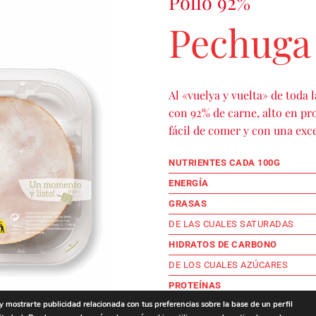
Pollo 92%
Pechuga 
Al «vuelya y vuelta» de toda 
con 92% de carne, alto en pro
fácil de comer y con una exc
NUTRIENTES CADA 100G
ENERGÍA
GRASAS
DE LAS CUALES SATURADAS
HIDRATOS DE CARBONO
DE LOS CUALES AZÚCARES
PROTEÍNAS
 y mostrarte publicidad relacionada con tus preferencias sobre la base de un perfil
SAL