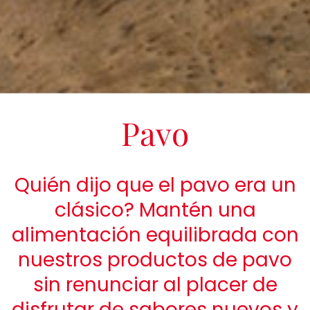
Pavo
Quién dijo que el pavo era un
clásico? Mantén una
alimentación equilibrada con
nuestros productos de pavo
sin renunciar al placer de
disfrutar de sabores nuevos y