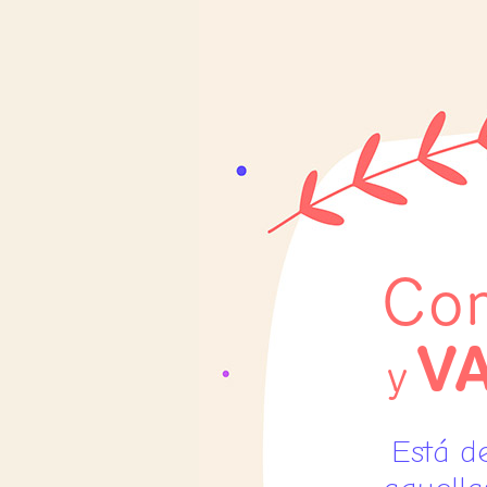
Com
V
y
Está d