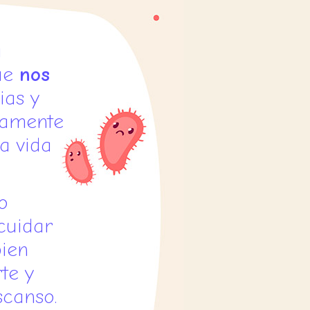
a
ue
nos
ias y
hamente
a vida
o
uidar
bien
te y
scanso.