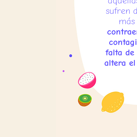
aquella
sufren 
má
contrae
contagi
falta de
altera e