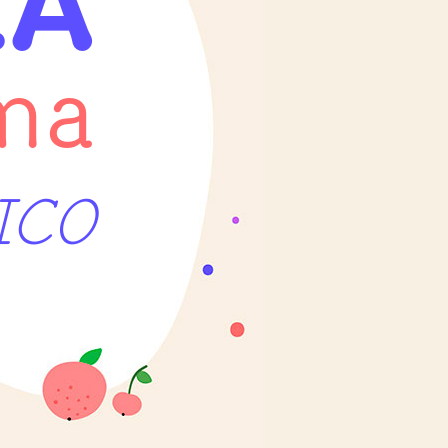
ZA
ma
ICO