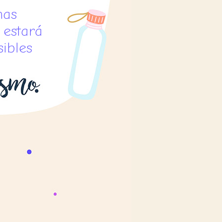
nas
o estará
ibles