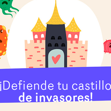
¡Defiende tu castill
de invasores!