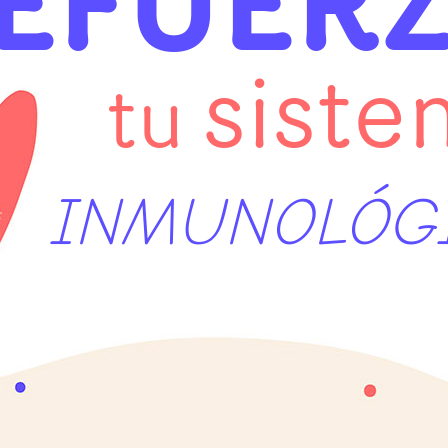
EFUER
siste
tu
INMUNOLÓG