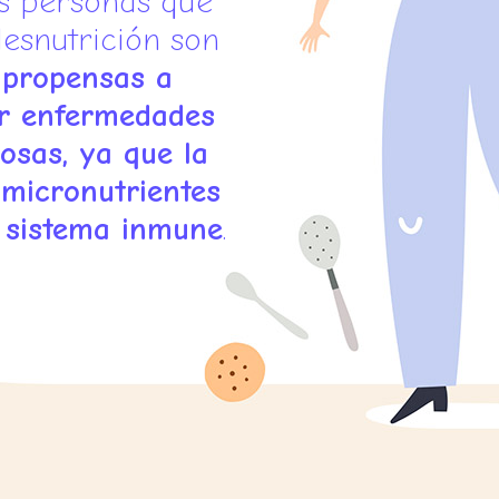
s personas que
desnutrición son
s
propensas a
r enfermedades
osas, ya que la
 micronutrientes
l sistema inmune
.