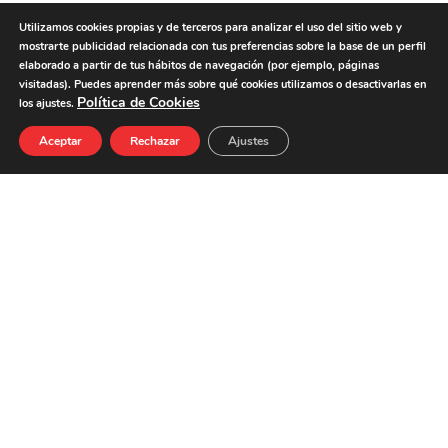
Utilizamos cookies propias y de terceros para analizar el uso del sitio web y
NUTRIENTES CADA 100G
CANTIDAD
mostrarte publicidad relacionada con tus preferencias sobre la base de un perfil
elaborado a partir de tus hábitos de navegación (por ejemplo, páginas
ENERGÍA
386 kcal
visitadas). Puedes aprender más sobre qué cookies utilizamos o desactivarlas en
GRASAS
30,0 g
Política de Cookies
los ajustes.
DE LAS CUALES SATURADAS
12,0 g
Aceptar
Rechazar
Ajustes
HIDRATOS DE CARBONO
3,0 g
DE LOS CUALES AZÚCARES
1,5 g
PROTEÍNAS
26,0 g
SAL
3,2 g