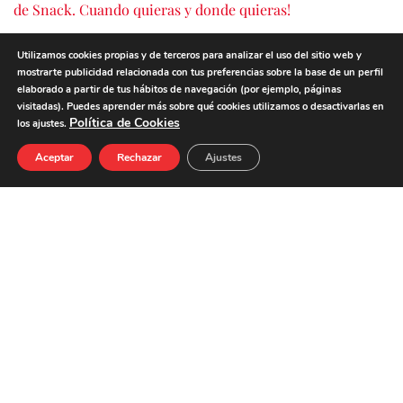
de Snack. Cuando quieras y donde quieras!
Utilizamos cookies propias y de terceros para analizar el uso del sitio web y
mostrarte publicidad relacionada con tus preferencias sobre la base de un perfil
NUTRIENTES CADA 100G
CANTIDAD
elaborado a partir de tus hábitos de navegación (por ejemplo, páginas
visitadas). Puedes aprender más sobre qué cookies utilizamos o desactivarlas en
ENERGÍA
402 kcal
Política de Cookies
los ajustes.
GRASAS
30,0 g
Aceptar
Rechazar
Ajustes
DE LAS CUALES SATURADAS
12,0 g
HIDRATOS DE CARBONO
3,0 g
DE LOS CUALES AZÚCARES
1,5 g
PROTEÍNAS
30,0 g
SAL
3,2 g