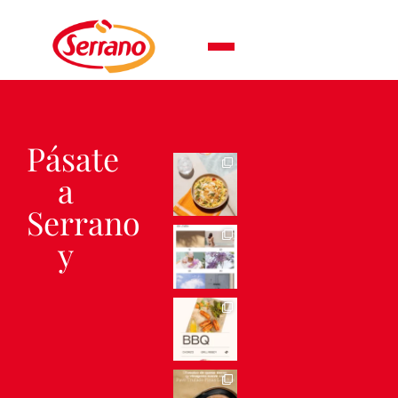
Pásate
a
Serrano
y