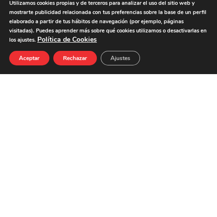
Utilizamos cookies propias y de terceros para analizar el uso del sitio web y
mostrarte publicidad relacionada con tus preferencias sobre la base de un perfil
elaborado a partir de tus hábitos de navegación (por ejemplo, páginas
visitadas). Puedes aprender más sobre qué cookies utilizamos o desactivarlas en
Política de Cookies
los ajustes.
NUTRIENTES CADA 100G
CANTIDAD
ENERGÍA
176 kcal
Aceptar
Rechazar
Ajustes
GRASAS
11,6 g
DE LAS CUALES SATURADAS
4,6 g
HIDRATOS DE CARBONO
3,3 g
DE LOS CUALES AZÚCARES
0,4 g
PROTEÍNAS
14,2 g
SAL
2,4 g