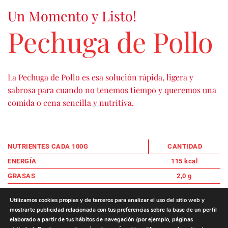
Un Momento y Listo!
Pechuga de Pollo
La Pechuga de Pollo es esa solución rápida, ligera y
sabrosa para cuando no tenemos tiempo y queremos una
comida o cena sencilla y nutritiva.
NUTRIENTES CADA 100G
CANTIDAD
ENERGÍA
115 kcal
GRASAS
2,0 g
DE LAS CUALES SATURADAS
0,8 g
Utilizamos cookies propias y de terceros para analizar el uso del sitio web y
HIDRATOS DE CARBONO
7,0 g
mostrarte publicidad relacionada con tus preferencias sobre la base de un perfil
elaborado a partir de tus hábitos de navegación (por ejemplo, páginas
DE LOS CUALES AZÚCARES
1,5 g