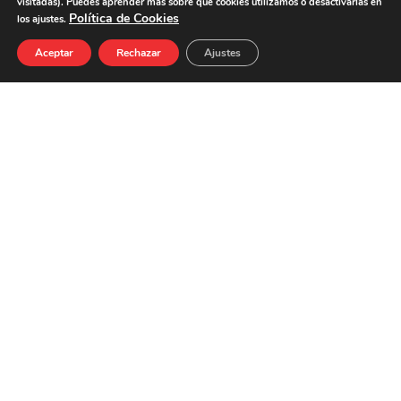
visitadas). Puedes aprender más sobre qué cookies utilizamos o desactivarlas en
PROTEÍNAS
11,0 g
Política de Cookies
los ajustes.
SAL
2,6 g
Aceptar
Rechazar
Ajustes