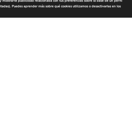
 y mostrarte publicidad relacionada con tus preferencias sobre la base de un perfil
itadas). Puedes aprender más sobre qué cookies utilizamos o desactivarlas en los
PRUEBA TAMBIÉN