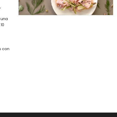
,
 una
 10
s con