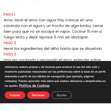
PASO 1
Arroz: lavar el arroz con agua fría, colocar en una
cacerola con el agua y un trocito de alga konbu, cerrar
bien para que no se escape el vapor. Cocinar 15 min a
fuego lento y dejar reposar 5 min sin destapar.
PASO 2
Hervir los ingredientes del aliño hasta que se disuelvan.
PASO 3
Una vez cocinado y reposado el arroz, extender sobre
bandeja, echar el aliño y remover con cuidado para que
Utilizamos cookies propias y de terceros para analizar el uso del sitio web y
se empape bien el arroz. Abanicar un poco para airear el
mostrarte publicidad relacionada con tus preferencias sobre la base de un perfil
arroz y que quede suelto.
elaborado a partir de tus hábitos de navegación (por ejemplo, páginas
visitadas). Puedes aprender más sobre qué cookies utilizamos o desactivarlas en
PASO 4
Política de Cookies
los ajustes.
Colocar el alga nori sobre una esterilla, cubrir con una
capa de arroz, dar la vuelta para dejar el arroz por fuera
Aceptar
Rechazar
Ajustes
y sazonar con wasabi al gusto. Colocar la Pechuga de
Pavo cortada en tiras y salteadas un minuto, con tiras