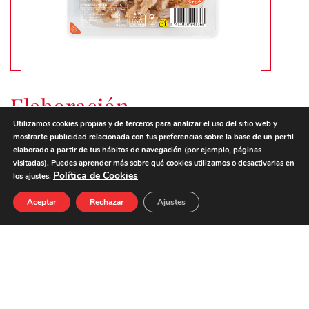
Elaboración
Utilizamos cookies propias y de terceros para analizar el uso del sitio web y
mostrarte publicidad relacionada con tus preferencias sobre la base de un perfil
elaborado a partir de tus hábitos de navegación (por ejemplo, páginas
PASO 1
visitadas). Puedes aprender más sobre qué cookies utilizamos o desactivarlas en
1. Preparar la salsa de yogur mezclando bien todos los
Política de Cookies
los ajustes.
ingreientes en un bol hasta obtener la textura deseada.
PASO 2
Aceptar
Rechazar
Ajustes
2. Dorar en una sartén el pan brioche y añadir los
ingredientes; salsa de yogur, ensalada, cebolla picada y
los Toppings de Pollo Al Horno.
PASO 3
3. Emplatar y acompañar con una ensalada de pepino y
cebolla morada picada, junto con unos nachos.