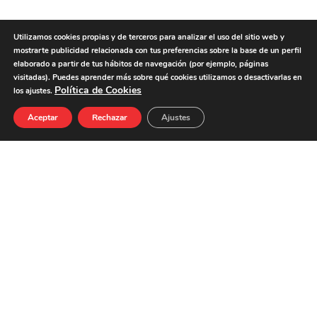
Utilizamos cookies propias y de terceros para analizar el uso del sitio web y
PRUEBA TAMBIÉN
mostrarte publicidad relacionada con tus preferencias sobre la base de un perfil
elaborado a partir de tus hábitos de navegación (por ejemplo, páginas
visitadas). Puedes aprender más sobre qué cookies utilizamos o desactivarlas en
Política de Cookies
los ajustes.
Aceptar
Rechazar
Ajustes
Wrap de
Wrap de
tortita
hoja brick de
integral con
tomate y
Jamón
Delisandwich
Cocido
sabor
Hierbas
Cangrejo
Mediterráneas,
con
Pásate
hummus y
mayonesa
ensalada
de cítricos y