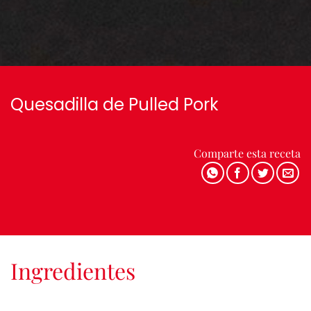
Quesadilla de Pulled Pork
Comparte esta receta
Ingredientes