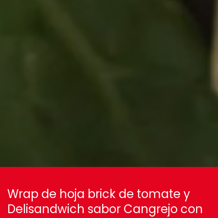
Wrap de hoja brick de tomate y
Delisandwich sabor Cangrejo con