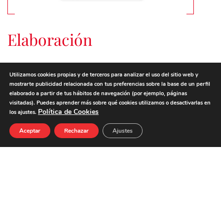
Elaboración
PASO 1
Utilizamos cookies propias y de terceros para analizar el uso del sitio web y
mostrarte publicidad relacionada con tus preferencias sobre la base de un perfil
Añadir a la mayonesa tradicional zumo de mandarina y
elaborado a partir de tus hábitos de navegación (por ejemplo, páginas
limón.
visitadas). Puedes aprender más sobre qué cookies utilizamos o desactivarlas en
PASO 2
Política de Cookies
los ajustes.
En una sartén caliente con un poco de mantequilla o
aceite, saltear maíz cocido, hasta que nos quede
Aceptar
Rechazar
Ajustes
tostado.
PASO 3
Rellenar las hojas de brick con mayonesa, ensalada,
Delisandwich sabor Cangrejo, maíz y un poco de la
cebolla crujiente.
PASO 4
Envolver bien formando un rulo, y cortar a tu gusto.