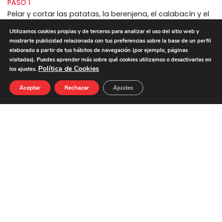
PASO 1
Pelar y cortar las patatas, la berenjena, el calabacín y el
pimiento en rodajas y freír en aceite de oliva. Escurrir
Utilizamos cookies propias y de terceros para analizar el uso del sitio web y
sobre papel absorbente. En una sartén poner el
mostrarte publicidad relacionada con tus preferencias sobre la base de un perfil
Embutido Mix Barbacoa Pueblo Serrano tapar y cocinar
elaborado a partir de tus hábitos de navegación (por ejemplo, páginas
2/3 minutos por cada lado a fuego lento.
visitadas). Puedes aprender más sobre qué cookies utilizamos o desactivarlas en
Política de Cookies
los ajustes.
PASO 2
Emplatar; en cada plato poner una base de patatas,
Aceptar
Rechazar
Ajustes
berenjena, pimiento calabacín, tomate frito y encima el
Embutido Mix Barbacoa Pueblo Serrano. ¡Acompañar con
pan y disfrutar!